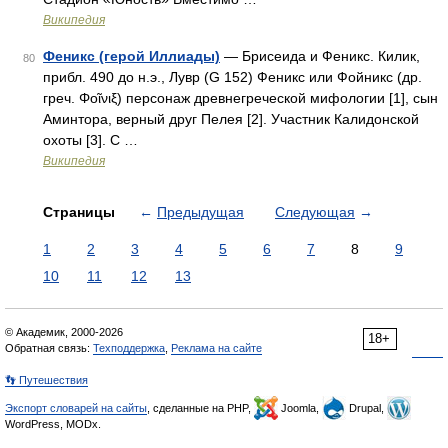
Википедия
Феникс (герой Иллиады)
— Брисеида и Феникс. Килик,
80
прибл. 490 до н.э., Лувр (G 152) Феникс или Фойникс (др.
греч. Φοῖνιξ) персонаж древнегреческой мифологии [1], сын
Аминтора, верный друг Пелея [2]. Участник Калидонской
охоты [3]. С …
Википедия
Страницы
←
Предыдущая
Следующая
→
1
2
3
4
5
6
7
8
9
10
11
12
13
© Академик, 2000-2026
18+
Обратная связь:
Техподдержка
,
Реклама на сайте
👣 Путешествия
Экспорт словарей на сайты
, сделанные на PHP,
Joomla,
Drupal,
WordPress, MODx.