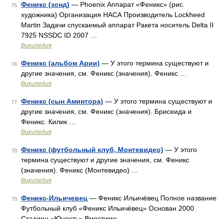
Феникс (зонд)
— Phoenix Аппарат «Феникс» (рис.
75
художника) Организация НАСА Производитель Lockheed
Martin Задачи спускаемый аппарат Ракета носитель Delta II
7925 NSSDC ID 2007 …
Википедия
Феникс (альбом Арии)
— У этого термина существуют и
76
другие значения, см. Феникс (значения). Феникс …
Википедия
Феникс (сын Аминтора)
— У этого термина существуют и
77
другие значения, см. Феникс (значения). Брисеида и
Феникс. Килик …
Википедия
Феникс (футбольный клуб, Монтевидео)
— У этого
78
термина существуют и другие значения, см. Феникс
(значения). Феникс (Монтевидео) …
Википедия
Феникс-Ильичевец
— Феникс Ильичёвец Полное название
79
Футбольный клуб «Феникс Ильичёвец» Основан 2000
Стадион «Юность» Вместимо …